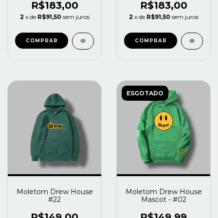
R$183,00
R$183,00
2
x de
R$91,50
sem juros
2
x de
R$91,50
sem juros
COMPRAR
COMPRAR
ESGOTADO
Moletom Drew House
Moletom Drew House
#22
Mascot - #02
R$149,00
R$149,99