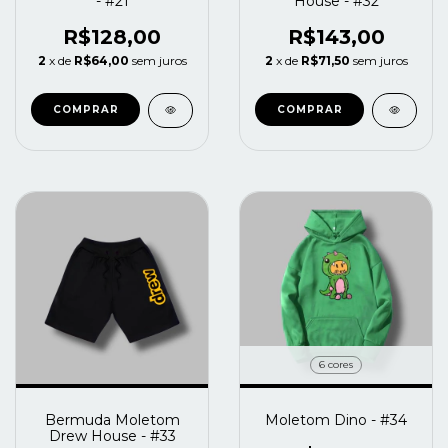
- #21
House - #32
R$128,00
R$143,00
2
x de
R$64,00
sem juros
2
x de
R$71,50
sem juros
COMPRAR
COMPRAR
6 cores
Bermuda Moletom
Moletom Dino - #34
Drew House - #33