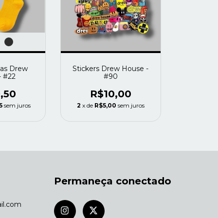
ias Drew
Stickers Drew House -
- #22
#90
,50
R$10,00
5
sem juros
2
x de
R$5,00
sem juros
Permaneça conectado
il.com