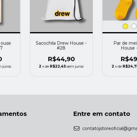
House
Sacochila Drew House -
Par de me
27
#28
House 
0
R$44,90
R$49
 juros
2
x de
R$22,45
sem juros
2
x de
R$24,7
amentos
Entre em contato
contatojstoreoficial@gma