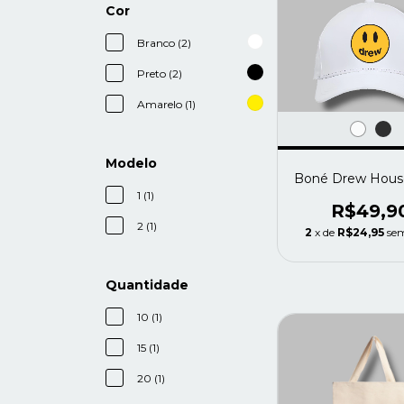
Cor
Branco (2)
Preto (2)
Amarelo (1)
Modelo
Boné Drew House
1 (1)
R$49,9
2 (1)
2
x de
R$24,95
sem
Quantidade
10 (1)
15 (1)
20 (1)