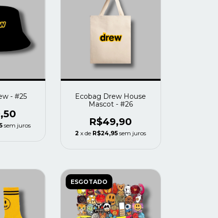
ew - #25
Ecobag Drew House
Mascot - #26
,50
R$49,90
5
sem juros
2
x de
R$24,95
sem juros
ESGOTADO