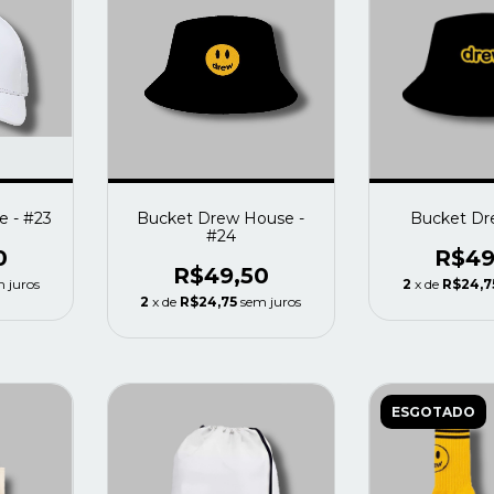
 - #23
Bucket Drew House -
Bucket Dr
#24
0
R$49
R$49,50
 juros
2
x de
R$24,7
2
x de
R$24,75
sem juros
ESGOTADO