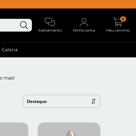
0
Atendimento
Minha conta
Meu carrinho
Galeria
o mais!